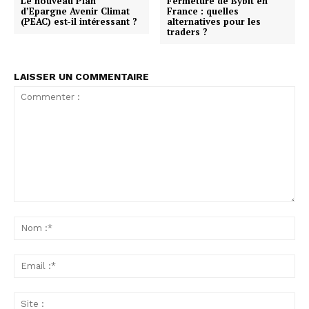
Le nouveau Plan
Fermeture de Bybit en
d’Epargne Avenir Climat
France : quelles
(PEAC) est-il intéressant ?
alternatives pour les
traders ?
LAISSER UN COMMENTAIRE
Commenter
:
No
:*
Ema
:*
Sit