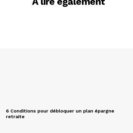
RELATED
A lire également
6 Conditions pour débloquer un plan épargne
retraite