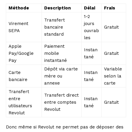
Méthode
Description
Délai
Frais
1-2
Transfert
Virement
jours
bancaire
Gratuit
SEPA
ouvrab
standard
les
Apple
Paiement
Instan
Pay/Google
mobile
Gratuit
tané
Pay
instantané
Dépôt via carte
Variable
Carte
Instan
mère ou
selon la
bancaire
tané
annexe
carte
Transfert
Transfert direct
entre
Instan
entre comptes
Gratuit
utilisateurs
tané
Revolut
Revolut
Donc même si Revolut ne permet pas de déposer des