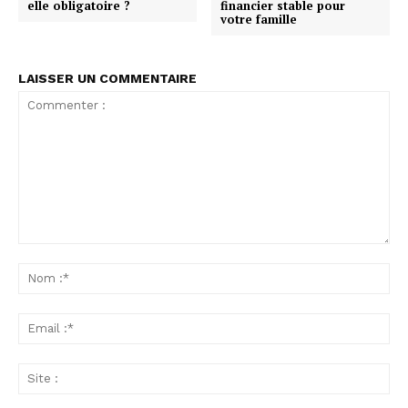
elle obligatoire ?
financier stable pour
votre famille
LAISSER UN COMMENTAIRE
Commenter
:
No
:*
Ema
:*
Sit
: